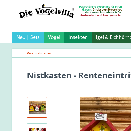
Das schönste Vogelhaus für Ihren
Garten.
Direkt vom Hersteller.
Nistkasten, Futterhaus & Co.
Authentisch und handgemacht.
Neu | Sets
Vögel
Insekten
Igel & Eichhörn
Personalisierbar
Nistkasten - Renteneintri