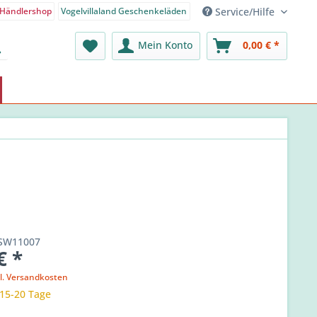
Service/Hilfe
Händlershop
Vogelvillaland Geschenkeläden
nden-Shop - Deutsch
Mein Konto
0,00 € *
SW11007
€ *
l. Versandkosten
 15-20 Tage