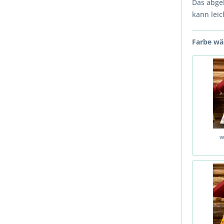
Das abgeb
kann lei
Farbe wä
w