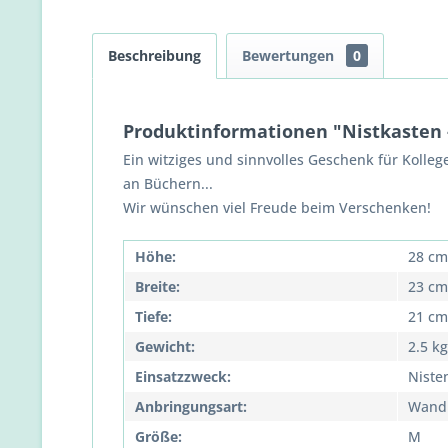
Beschreibung
Bewertungen
0
Produktinformationen "Nistkasten -
Ein witziges und sinnvolles Geschenk für Kolle
an Büchern...
Wir wünschen viel Freude beim Verschenken!
Höhe:
28 cm
Breite:
23 cm
Tiefe:
21 cm
Gewicht:
2.5 kg
Einsatzzweck:
Niste
Anbringungsart:
Wand
Größe:
M