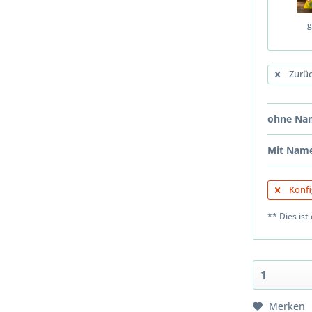
g
Zurüc
ohne Na
Mit Namen
Konfi
** Dies ist 
Merken