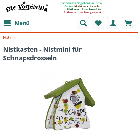
Das schönste Vogelhaus für Ihren
Garten.
Direkt vom Hersteller.
Nistkasten, Futterhaus & Co.
Authentisch und handgemacht.
Menü
Nistmini
Nistkasten - Nistmini für
Schnapsdrosseln