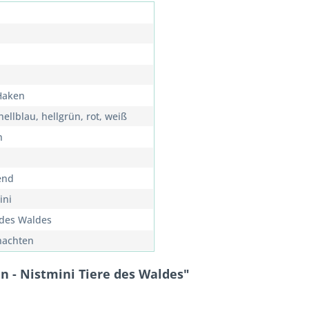
 Haken
hellblau, hellgrün, rot, weiß
n
end
ini
 des Waldes
nachten
n - Nistmini Tiere des Waldes"