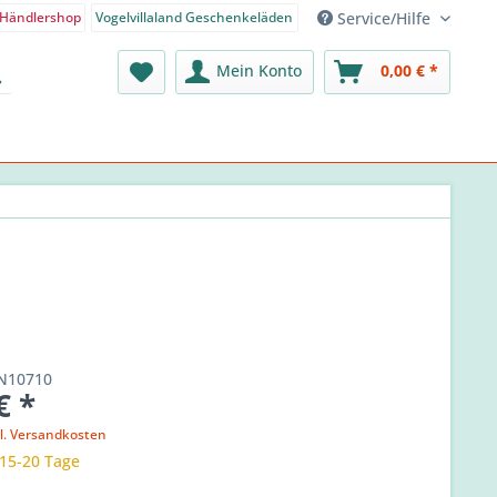
Service/Hilfe
Händlershop
Vogelvillaland Geschenkeläden
nden-Shop - Deutsch
Mein Konto
0,00 € *
N10710
€ *
l. Versandkosten
 15-20 Tage