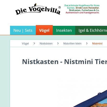
Das schönste Vogelhaus für Ihren
Garten.
Direkt vom Hersteller.
Nistkasten, Futterhaus & Co.
Authentisch und handgemacht.
Neu | Sets
Vögel
Insekten
Igel & Eichhör
Vögel
Nistkästen
Nistvillen klein
Nistmini
Nistkasten - Nistmini Ti