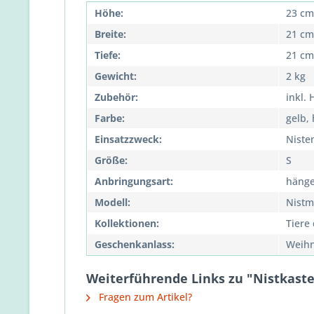
Höhe:
23 cm
Breite:
21 cm
Tiefe:
21 cm
Gewicht:
2 kg
Zubehör:
inkl.
Farbe:
gelb, 
Einsatzzweck:
Niste
Größe:
S
Anbringungsart:
häng
Modell:
Nistm
Kollektionen:
Tiere
Geschenkanlass:
Weih
Weiterführende Links zu "Nistkaste
Fragen zum Artikel?