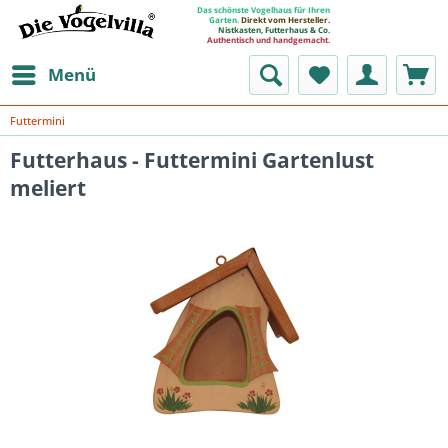
Das schönste Vogelhaus für Ihren
Garten.
Direkt vom Hersteller.
Nistkasten, Futterhaus & Co.
Authentisch und handgemacht.
Menü
Futtermini
Futterhaus - Futtermini Gartenlust
meliert