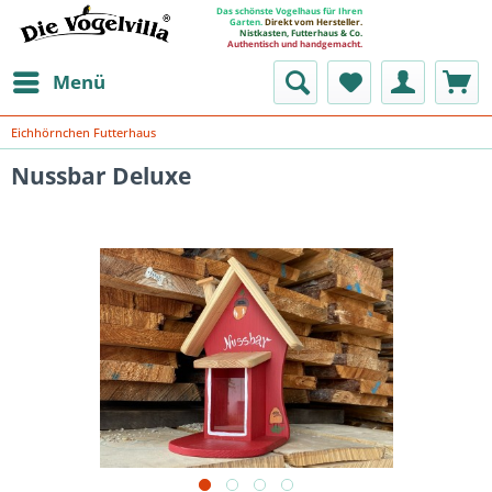
Das schönste Vogelhaus für Ihren
Garten.
Direkt vom Hersteller.
Nistkasten, Futterhaus & Co.
Authentisch und handgemacht.
Menü
Eichhörnchen Futterhaus
Nussbar Deluxe