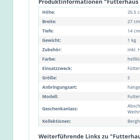
Produktinformationen "Futterhaus
Höhe:
20.5 
Breite:
27 cm
Tiefe:
14 cm
Gewicht:
1 kg
Zubehör:
inkl.
Farbe:
hellbl
Einsatzzweck:
Fütte
Größe:
S
Anbringungsart:
häng
Modell:
Futte
Absch
Geschenkanlass:
Weih
Kollektionen:
Bergh
Weiterführende Links zu "Futterha