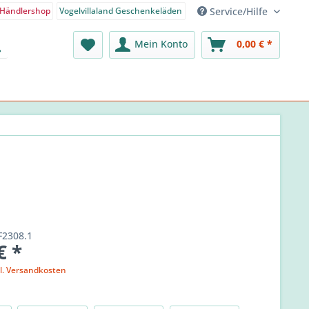
Service/Hilfe
Händlershop
Vogelvillaland Geschenkeläden
nden-Shop - Deutsch
Mein Konto
0,00 € *
F2308.1
€ *
l. Versandkosten