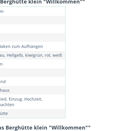
 Berghütte klein "Willkommen""
cm
 Haken zum Aufhängen
au, Hellgelb, kiwigrün, rot, weiß
rn
end
rhaus
ied, Einzug, Hochzeit,
nachten
ütte
us Berghütte klein "Willkommen""