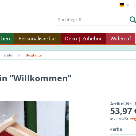
Endku
nchen
Personalisierbar
Deko | Zubehör
Widerruf
hne Silo
Berghütte
ein "Willkommen"
Artikel-Nr.:
53,97 
inkl. MwSt.
zzg
Farbe