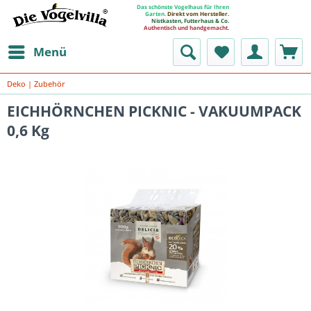
Das schönste Vogelhaus für Ihren
Garten.
Direkt vom Hersteller.
Nistkasten, Futterhaus & Co.
Authentisch und handgemacht.
Menü
Deko | Zubehör
EICHHÖRNCHEN PICKNIC - VAKUUMPACK
0,6 Kg